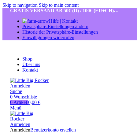
Skip to navigation
Skip to main content
GRATIS VERSAND AB 50€ (D) / 100€ (EU+CH)…
Hilfe | Kontakt
Privatsphäre-Einstellungen ändern
Historie der Privatsphäre-Einstellungen
Einwilligungen widerrufen
Shop
Über uns
Kontakt
Anmelden
Suche
0
Wunschliste
0
Artikel
0,00
€
Menü
Anmelden
Anmelden
Benutzerkonto erstellen